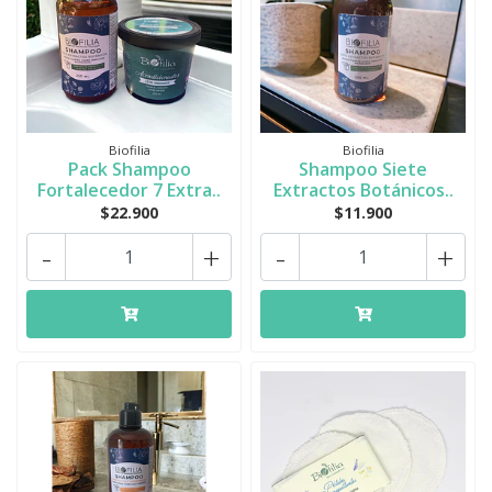
Biofilia
Biofilia
Pack Shampoo
Shampoo Siete
Fortalecedor 7 Extra..
Extractos Botánicos..
$22.900
$11.900
-
+
-
+