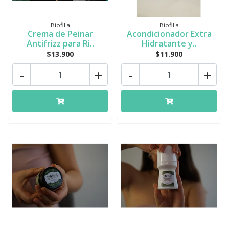
Biofilia
Biofilia
Crema de Peinar
Acondicionador Extra
Antifrizz para Ri..
Hidratante y..
$13.900
$11.900
-
+
-
+