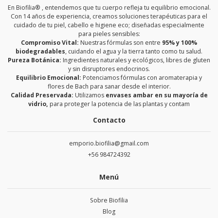
En Biofilia® , entendemos que tu cuerpo refleja tu equilibrio emocional.
Con 14 años de experiencia, creamos soluciones terapéuticas para el
cuidado de tu piel, cabello e higiene eco; diseñadas especialmente
para pieles sensibles:
Compromiso Vital:
Nuestras fórmulas son entre
95% y 100%
biodegradables
, cuidando el agua y la tierra tanto como tu salud.
Pureza Botánica:
Ingredientes naturales y ecológicos, libres de gluten
y sin disruptores endocrinos.
Equilibrio Emocional:
Potenciamos fórmulas con aromaterapia y
flores de Bach para sanar desde el interior.
Calidad Preservada:
Utilizamos
envases ambar en su mayoría de
vidrio,
para proteger la potencia de las plantas y contam
Contacto
emporio.biofilia@gmail.com
+56 984724392
Menú
Sobre Biofilia
Blog