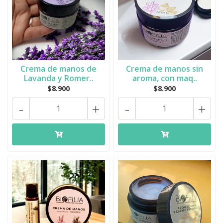
Crema de manos de
Crema de manos sin
Lavanda y Romer..
aroma, con maq..
$8.900
$8.900
-
+
-
+