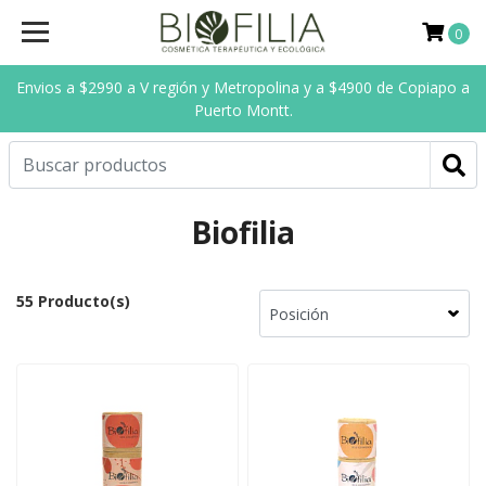
0
Envios a $2990 a V región y Metropolina y a $4900 de Copiapo a
Puerto Montt.
Biofilia
55 Producto(s)