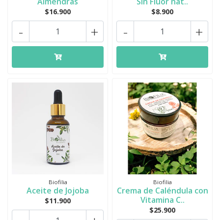
Almendras
Sin Fluor nat..
$16.900
$8.900
-
+
-
+
Biofilia
Biofilia
Aceite de Jojoba
Crema de Caléndula con
Vitamina C..
$11.900
$25.900