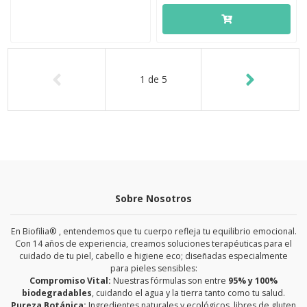
1
de
5
Sobre Nosotros
En Biofilia® , entendemos que tu cuerpo refleja tu equilibrio emocional.
Con 14 años de experiencia, creamos soluciones terapéuticas para el
cuidado de tu piel, cabello e higiene eco; diseñadas especialmente
para pieles sensibles:
Compromiso Vital:
Nuestras fórmulas son entre
95% y 100%
biodegradables
, cuidando el agua y la tierra tanto como tu salud.
Pureza Botánica:
Ingredientes naturales y ecológicos, libres de gluten