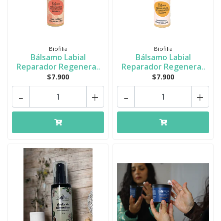
Biofilia
Biofilia
Bálsamo Labial
Bálsamo Labial
Reparador Regenera..
Reparador Regenera..
$7.900
$7.900
-
+
-
+