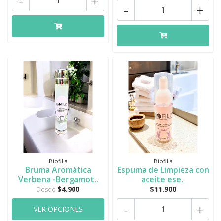
-
+
-
+
Biofilia
Biofilia
Bruma Aromática
Espuma de Limpieza con
Verbena -Bergamot..
aceite ese..
$4.900
$11.900
Desde
-
+
VER OPCIONES