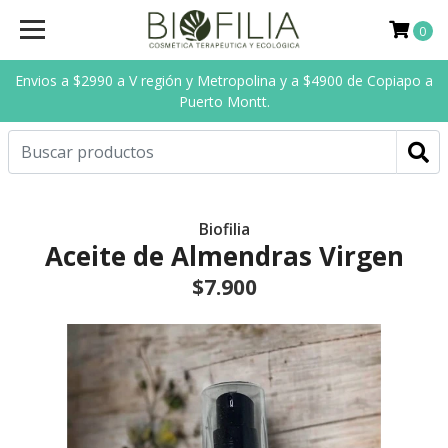
0
Envios a $2990 a V región y Metropolina y a $4900 de Copiapo a
Puerto Montt.
Biofilia
Aceite de Almendras Virgen
$7.900