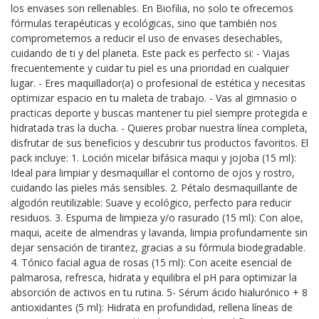
los envases son rellenables. En Biofilia, no solo te ofrecemos
fórmulas terapéuticas y ecológicas, sino que también nos
comprometemos a reducir el uso de envases desechables,
cuidando de ti y del planeta. Este pack es perfecto si: - Viajas
frecuentemente y cuidar tu piel es una prioridad en cualquier
lugar. - Eres maquillador(a) o profesional de estética y necesitas
optimizar espacio en tu maleta de trabajo. - Vas al gimnasio o
practicas deporte y buscas mantener tu piel siempre protegida e
hidratada tras la ducha. - Quieres probar nuestra línea completa,
disfrutar de sus beneficios y descubrir tus productos favoritos. El
pack incluye: 1. Loción micelar bifásica maqui y jojoba (15 ml):
Ideal para limpiar y desmaquillar el contorno de ojos y rostro,
cuidando las pieles más sensibles. 2. Pétalo desmaquillante de
algodón reutilizable: Suave y ecológico, perfecto para reducir
residuos. 3. Espuma de limpieza y/o rasurado (15 ml): Con aloe,
maqui, aceite de almendras y lavanda, limpia profundamente sin
dejar sensación de tirantez, gracias a su fórmula biodegradable.
4. Tónico facial agua de rosas (15 ml): Con aceite esencial de
palmarosa, refresca, hidrata y equilibra el pH para optimizar la
absorción de activos en tu rutina. 5- Sérum ácido hialurónico + 8
antioxidantes (5 ml): Hidrata en profundidad, rellena líneas de