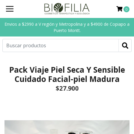
0
Envios a $2990 a V región y Metropolina y a $4900 de Copiapo a
Puerto Montt.
Pack Viaje Piel Seca Y Sensible
Cuidado Facial-piel Madura
$27.900