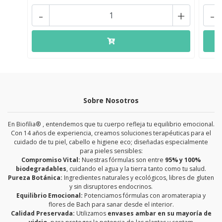
-
+
-
Sobre Nosotros
En Biofilia® , entendemos que tu cuerpo refleja tu equilibrio emocional.
Con 14 años de experiencia, creamos soluciones terapéuticas para el
cuidado de tu piel, cabello e higiene eco; diseñadas especialmente
para pieles sensibles:
Compromiso Vital:
Nuestras fórmulas son entre
95% y 100%
biodegradables
, cuidando el agua y la tierra tanto como tu salud.
Pureza Botánica:
Ingredientes naturales y ecológicos, libres de gluten
y sin disruptores endocrinos.
Equilibrio Emocional:
Potenciamos fórmulas con aromaterapia y
flores de Bach para sanar desde el interior.
Calidad Preservada:
Utilizamos
envases ambar en su mayoría de