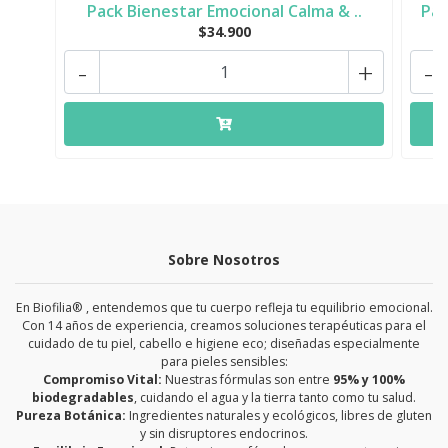
Pack Bienestar Emocional Calma & ..
Pac
$34.900
-
+
-
Sobre Nosotros
En Biofilia® , entendemos que tu cuerpo refleja tu equilibrio emocional.
Con 14 años de experiencia, creamos soluciones terapéuticas para el
cuidado de tu piel, cabello e higiene eco; diseñadas especialmente
para pieles sensibles:
Compromiso Vital:
Nuestras fórmulas son entre
95% y 100%
biodegradables
, cuidando el agua y la tierra tanto como tu salud.
Pureza Botánica:
Ingredientes naturales y ecológicos, libres de gluten
y sin disruptores endocrinos.