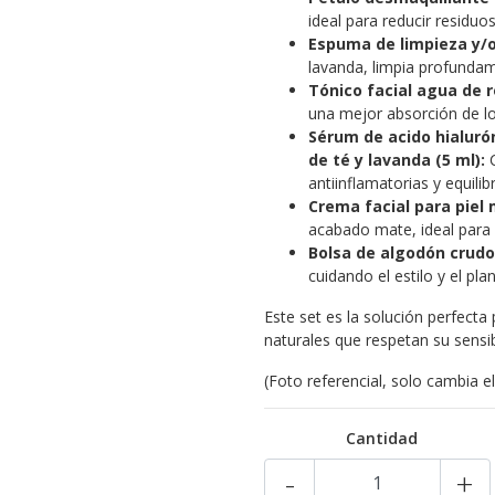
ideal para reducir residuos
Espuma de limpieza y/o
lavanda, limpia profundame
Tónico facial agua de r
una mejor absorción de lo
Sérum de acido hialurón
de té y lavanda (5 ml):
C
antiinflamatorias y equilib
Crema facial para piel 
acabado mate, ideal para eq
Bolsa de algodón crudo
cuidando el estilo y el pla
Este set es la solución perfecta
naturales que respetan su sensib
(Foto referencial, solo cambia e
Cantidad
-
+