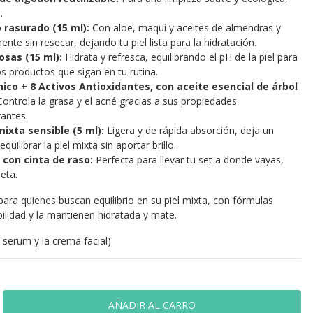
.
 rasurado (15 ml):
Con aloe, maqui y aceites de almendras y
nte sin resecar, dejando tu piel lista para la hidratación.
osas (15 ml):
Hidrata y refresca, equilibrando el pH de la piel para
s productos que sigan en tu rutina.
ico + 8 Activos Antioxidantes, con aceite esencial de árbol
ontrola la grasa y el acné gracias a sus propiedades
rantes.
mixta sensible (5 ml):
Ligera y de rápida absorción, deja un
uilibrar la piel mixta sin aportar brillo.
 con cinta de raso:
Perfecta para llevar tu set a donde vayas,
neta.
 para quienes buscan equilibrio en su piel mixta, con fórmulas
ilidad y la mantienen hidratada y mate.
l serum y la crema facial)