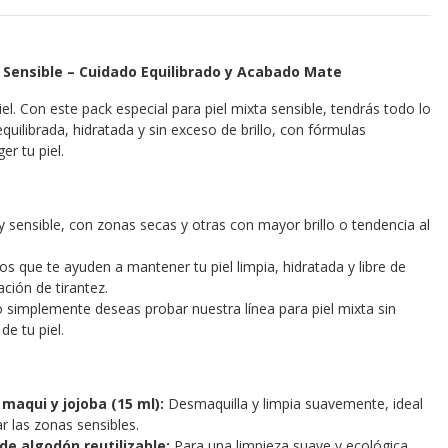
a Sensible – Cuidado Equilibrado y Acabado Mate
piel. Con este pack especial para piel mixta sensible, tendrás todo lo
uilibrada, hidratada y sin exceso de brillo, con fórmulas
er tu piel.
 y sensible, con zonas secas y otras con mayor brillo o tendencia al
s que te ayuden a mantener tu piel limpia, hidratada y libre de
ción de tirantez.
o simplemente deseas probar nuestra línea para piel mixta sin
de tu piel.
 maqui y jojoba (15 ml):
Desmaquilla y limpia suavemente, ideal
tar las zonas sensibles.
de algodón reutilizable:
Para una limpieza suave y ecológica,