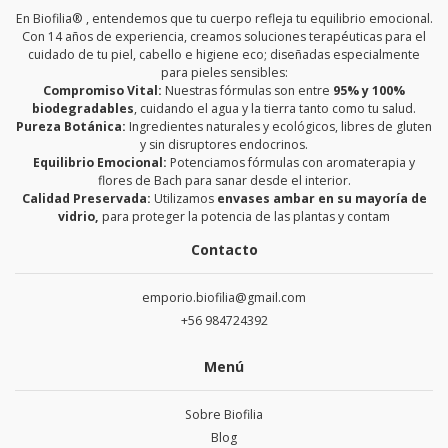
En Biofilia® , entendemos que tu cuerpo refleja tu equilibrio emocional.
Con 14 años de experiencia, creamos soluciones terapéuticas para el
cuidado de tu piel, cabello e higiene eco; diseñadas especialmente
para pieles sensibles:
Compromiso Vital:
Nuestras fórmulas son entre
95% y 100%
biodegradables
, cuidando el agua y la tierra tanto como tu salud.
Pureza Botánica:
Ingredientes naturales y ecológicos, libres de gluten
y sin disruptores endocrinos.
Equilibrio Emocional:
Potenciamos fórmulas con aromaterapia y
flores de Bach para sanar desde el interior.
Calidad Preservada:
Utilizamos
envases ambar en su mayoría de
vidrio,
para proteger la potencia de las plantas y contam
Contacto
emporio.biofilia@gmail.com
+56 984724392
Menú
Sobre Biofilia
Blog