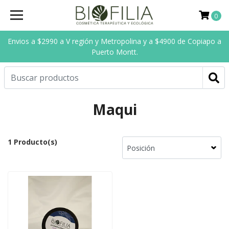
0
Envios a $2990 a V región y Metropolina y a $4900 de Copiapo a
Puerto Montt.
Maqui
1 Producto(s)