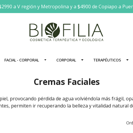
$2990 a V región y Metropolina y a $4900 de Copiapo a Pue
FACIAL - CORPORAL
CORPORAL
TERAPÉUTICOS
Cremas Faciales
iel, provocando pérdida de agua volviéndola más frágil, opaca
tes, permiten ir recuperando la belleza y vitalidad natural de
Ord