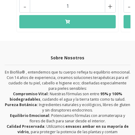
-
+
-
Sobre Nosotros
En Biofilia® , entendemos que tu cuerpo refleja tu equilibrio emocional.
Con 14 años de experiencia, creamos soluciones terapéuticas para el
cuidado de tu piel, cabello e higiene eco; diseñadas especialmente
para pieles sensibles:
Compromiso Vital:
Nuestras fórmulas son entre
95% y 100%
biodegradables
, cuidando el agua y la tierra tanto como tu salud.
Pureza Botánica:
Ingredientes naturales y ecológicos, libres de gluten
y sin disruptores endocrinos.
Equilibrio Emocional:
Potenciamos fórmulas con aromaterapia y
flores de Bach para sanar desde el interior.
Calidad Preservada:
Utilizamos
envases ambar en su mayoría de
vidrio,
para proteger la potencia de las plantas y contam