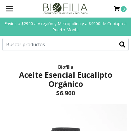
0
Envios a $2990 a V región y Metropolina y a $4900 de Copiapo a
Puerto Montt.
Biofilia
Aceite Esencial Eucalipto
Orgánico
$6.900